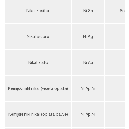
Nikal kositar
Ni Sn
Sreb
Nikal srebro
Ni Ag
S
Nikal zlato
Ni Au
z
Kemijski nikl nikal (viseća oplata)
Ni Ap.Ni
S
Kemijski nikl nikal (oplata bačve)
Ni Ap.Ni
S