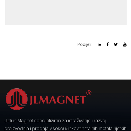
Podijeli:
Jinlun Magnet specijaliziran za istraživanje i razvoj,
proizvodnja i prodaja visokoučinkovitih trajnih metala rijetkih