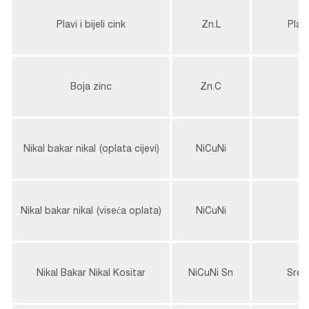
Plavi i bijeli cink
Zn.L
Plavo
Boja zinc
Zn.C
Š
Nikal bakar nikal (oplata cijevi)
NiCuNi
S
Nikal bakar nikal (viseća oplata)
NiCuNi
S
Nikal Bakar Nikal Kositar
NiCuNi Sn
Sreb