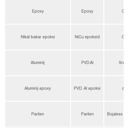
Epoxy
Epoxy
Crn
Nikal bakar epoksi
NiCu epoksid
Crn
Aluminij
PVD.Al
Sreb
Aluminij epoxy
PVD. Al epoksi
crn
Parilen
Parilen
Bojaless a